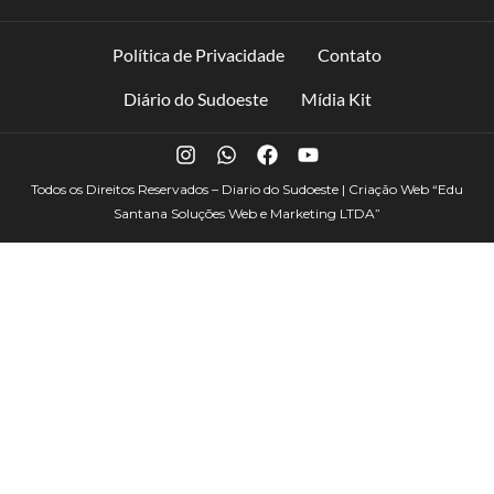
Política de Privacidade
Contato
Diário do Sudoeste
Mídia Kit
Todos os Direitos Reservados – Diario do Sudoeste | Criação Web
“Edu
Santana Soluções Web e Marketing LTDA”