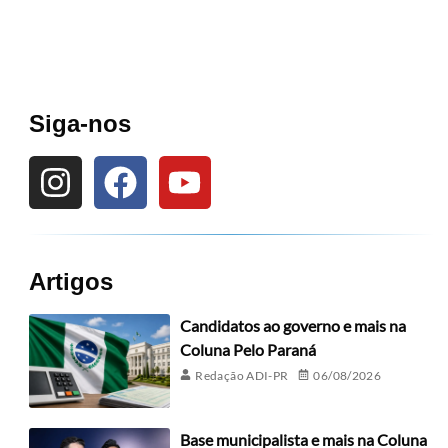
Siga-nos
Artigos
Candidatos ao governo e mais na
Coluna Pelo Paraná
Redação ADI-PR
06/08/2026
Base municipalista e mais na Coluna