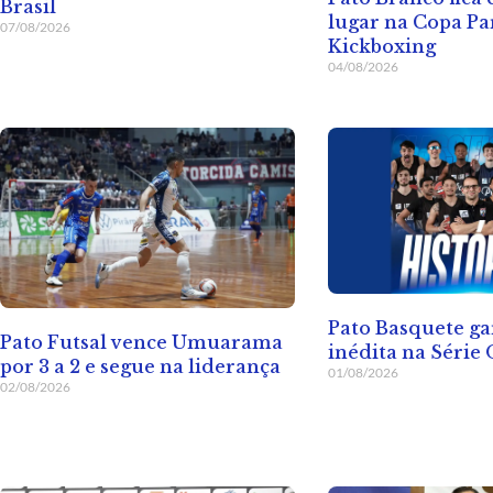
Brasil
lugar na Copa Pa
07/08/2026
Kickboxing
04/08/2026
Pato Basquete ga
Pato Futsal vence Umuarama
inédita na Série
por 3 a 2 e segue na liderança
01/08/2026
02/08/2026