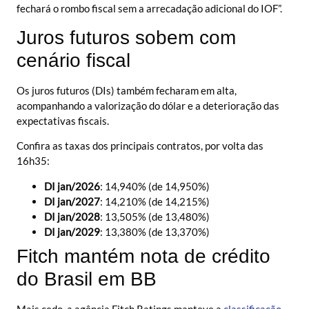
fechará o rombo fiscal sem a arrecadação adicional do IOF”.
Juros futuros sobem com
cenário fiscal
Os juros futuros (DIs) também fecharam em alta,
acompanhando a valorização do dólar e a deterioração das
expectativas fiscais.
Confira as taxas dos principais contratos, por volta das
16h35:
DI jan/2026
: 14,940% (de 14,950%)
DI jan/2027
: 14,210% (de 14,215%)
DI jan/2028
: 13,505% (de 13,480%)
DI jan/2029
: 13,380% (de 13,370%)
Fitch mantém nota de crédito
do Brasil em BB
Mais cedo, a agência Fitch Ratings manteve a
classificação