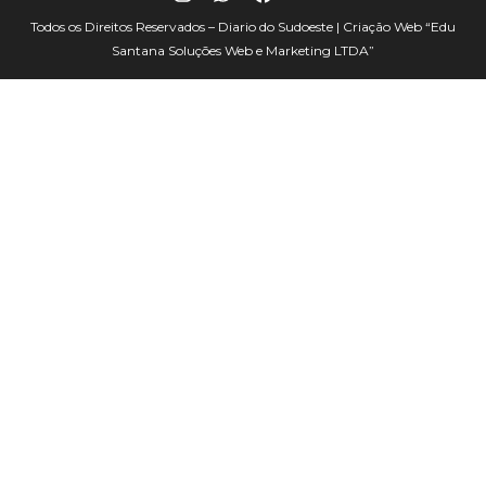
Todos os Direitos Reservados – Diario do Sudoeste | Criação Web
“Edu
Santana Soluções Web e Marketing LTDA”