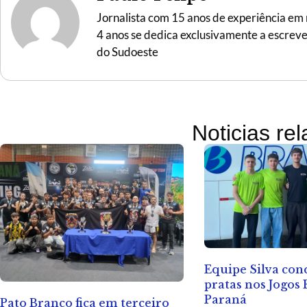
Jornalista com 15 anos de experiência em r
4 anos se dedica exclusivamente a escreve
do Sudoeste
Noticias re
Equipe Silva con
pratas nos Jogos 
Paraná
Pato Branco fica em terceiro