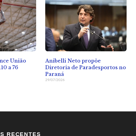
Anibelli Neto propõe
ence União
Diretoria de Paradesportos no
10 a 76
Paraná
29/07/2026
OS RECENTES