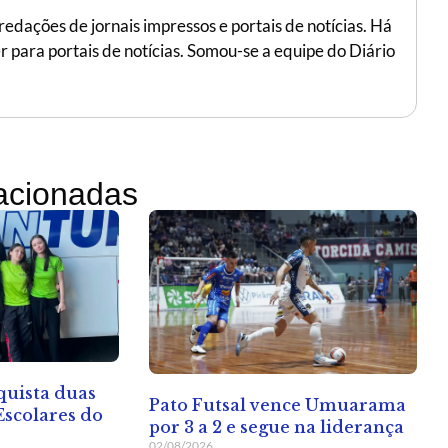
edações de jornais impressos e portais de notícias. Há
r para portais de notícias. Somou-se a equipe do Diário
lacionadas
quista duas
Pato Futsal vence Umuarama
Escolares do
por 3 a 2 e segue na liderança
02/08/2026