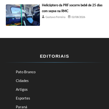
Helicóptero da PRF socorre bebê de 25 dias
com sepse na RMC
Gustavo Ferreira
02/08/2026
EDITORIAIS
Pato Branco
Cidades
Artigos
Esportes
Paraná