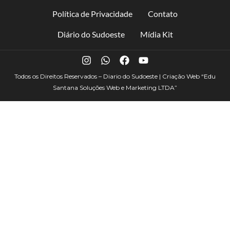
Política de Privacidade
Contato
Diário do Sudoeste
Mídia Kit
Todos os Direitos Reservados – Diario do Sudoeste | Criação Web
“Edu
Santana Soluções Web e Marketing LTDA”