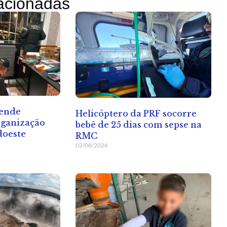
lacionadas
rende
Helicóptero da PRF socorre
rganização
bebê de 25 dias com sepse na
doeste
RMC
02/08/2026