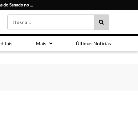
Conheça os candidatos e seus suplentes às duas vagas do Senado no Paraná
ditais
Mais
Últimas Notícias