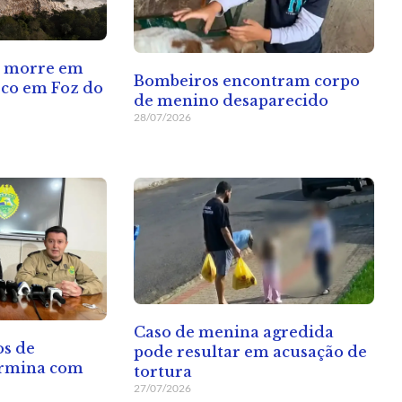
s morre em
Bombeiros encontram corpo
rco em Foz do
de menino desaparecido
28/07/2026
Caso de menina agredida
os de
pode resultar em acusação de
ermina com
tortura
27/07/2026