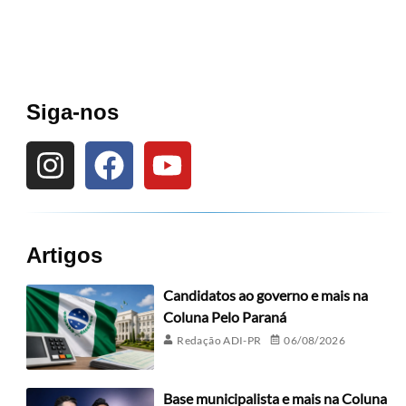
Siga-nos
Artigos
Candidatos ao governo e mais na
Coluna Pelo Paraná
Redação ADI-PR
06/08/2026
Base municipalista e mais na Coluna