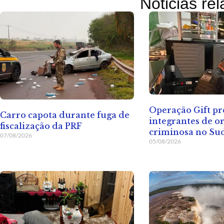
Noticias re
Operação Gift p
Carro capota durante fuga de
integrantes de o
fiscalização da PRF
criminosa no Su
07/08/2026
05/08/2026