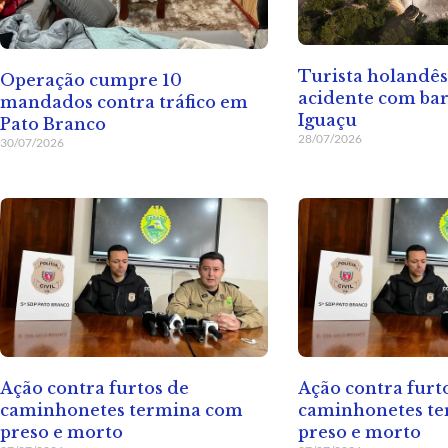
Turista holandê
Operação cumpre 10
acidente com ba
mandados contra tráfico em
Iguaçu
Pato Branco
28/07/2026
30/07/2026
Ação contra furtos de
Ação contra furt
caminhonetes termina com
caminhonetes t
preso e morto
preso e morto