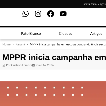
sexta-feira, 7 ago
Pato Branco
Cidades
Artigos
Home
Paraná
MPPR inicia campanha em escolas contra violência sexual
MPPR inicia campanha em e
Por
Gustavo Ferreira
maio 16, 2026