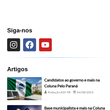
Siga-nos
Artigos
Candidatos ao governo e mais na
Coluna Pelo Paraná
Redação ADI-PR
06/08/2026
Base municipalista e mais na Coluna