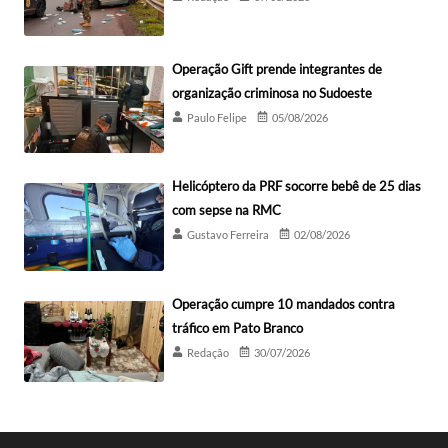
Operação Gift prende integrantes de
organização criminosa no Sudoeste
Paulo Felipe
05/08/2026
Helicóptero da PRF socorre bebê de 25 dias
com sepse na RMC
Gustavo Ferreira
02/08/2026
Operação cumpre 10 mandados contra
tráfico em Pato Branco
Redação
30/07/2026