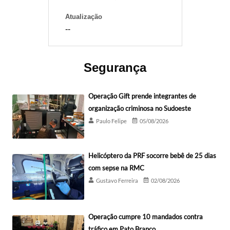
Atualização
--
Segurança
Operação Gift prende integrantes de
organização criminosa no Sudoeste
Paulo Felipe
05/08/2026
Helicóptero da PRF socorre bebê de 25 dias
com sepse na RMC
Gustavo Ferreira
02/08/2026
Operação cumpre 10 mandados contra
tráfico em Pato Branco