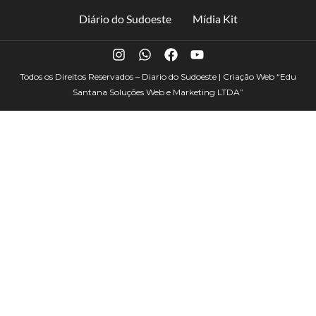
Diário do Sudoeste
Mídia Kit
Todos os Direitos Reservados – Diario do Sudoeste | Criação Web
“Edu
Santana Soluções Web e Marketing LTDA”