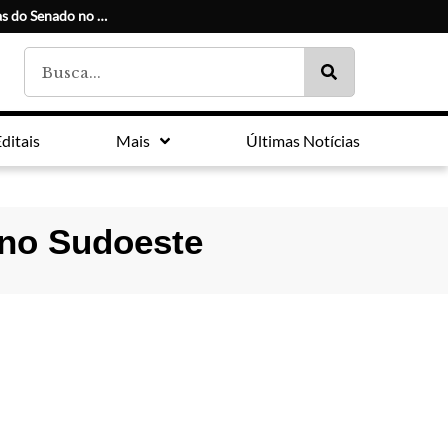
Conheça os candidatos e seus suplentes às duas vagas do Senado no Paraná
ditais
Mais
Últimas Notícias
 no Sudoeste