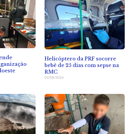
rende
Helicóptero da PRF socorre
rganização
bebê de 25 dias com sepse na
doeste
RMC
02/08/2026