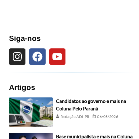
Siga-nos
Artigos
Candidatos ao governo e mais na
Coluna Pelo Paraná
Redação ADI-PR
06/08/2026
Base municipalista e mais na Coluna