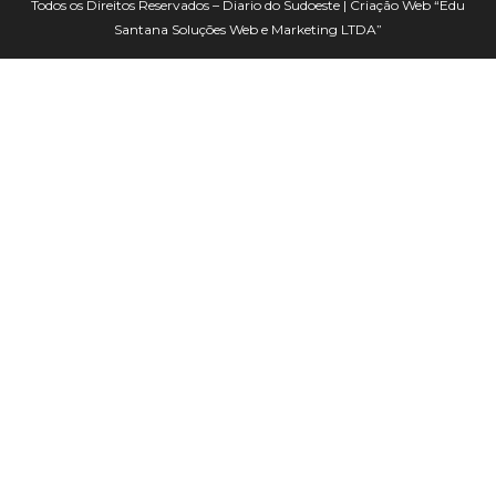
Todos os Direitos Reservados – Diario do Sudoeste | Criação Web
“Edu
Santana Soluções Web e Marketing LTDA”