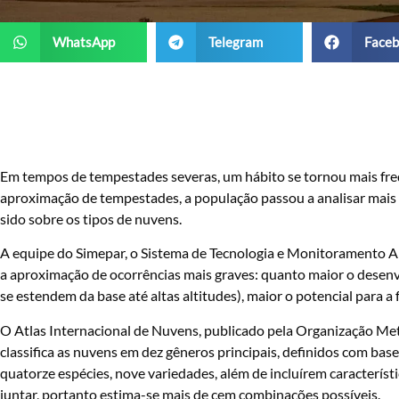
WhatsApp
Telegram
Faceb
Em tempos de tempestades severas, um hábito se tornou mais freq
aproximação de tempestades, a população passou a analisar mais
sido sobre os tipos de nuvens.
A equipe do Simepar, o Sistema de Tecnologia e Monitoramento Am
a aproximação de ocorrências mais graves: quanto maior o desen
se estendem da base até altas altitudes), maior o potencial para 
O Atlas Internacional de Nuvens, publicado pela Organização Me
classifica as nuvens em dez gêneros principais, definidos com bas
quatorze espécies, nove variedades, além de incluírem caracterís
juntar, portanto estima-se mais de cem combinações possíveis.