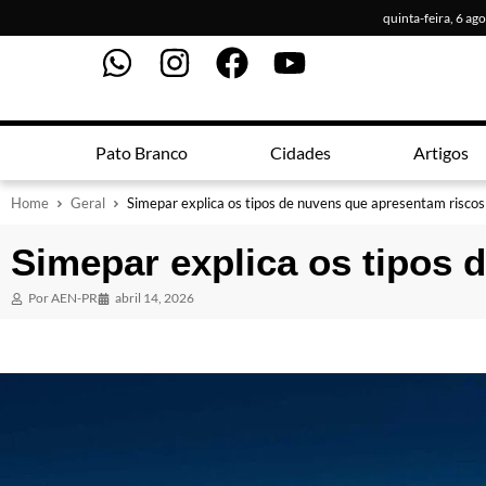
quinta-feira, 6 ag
Pato Branco
Cidades
Artigos
Home
Geral
Simepar explica os tipos de nuvens que apresentam risco
Simepar explica os tipos
Por
AEN-PR
abril 14, 2026