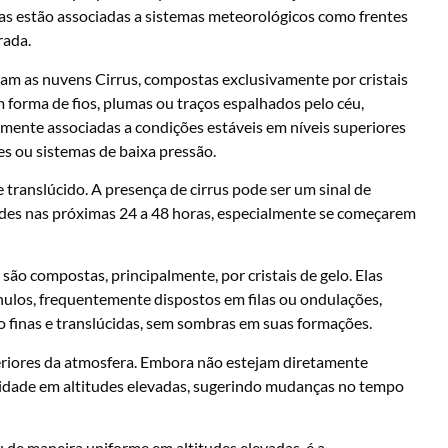
Elas estão associadas a sistemas meteorológicos como frentes
rada.
rmam as nuvens Cirrus, compostas exclusivamente por cristais
m forma de fios, plumas ou traços espalhados pelo céu,
mente associadas a condições estáveis em níveis superiores
s ou sistemas de baixa pressão.
e translúcido. A presença de cirrus pode ser um sinal de
es nas próximas 24 a 48 horas, especialmente se começarem
o compostas, principalmente, por cristais de gelo. Elas
los, frequentemente dispostos em filas ou ondulações,
ão finas e translúcidas, sem sombras em suas formações.
periores da atmosfera. Embora não estejam diretamente
umidade em altitudes elevadas, sugerindo mudanças no tempo
u de maneira uniforme em altitudes elevadas, é a