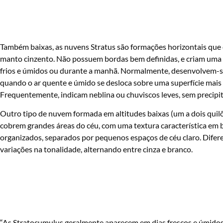
Também baixas, as nuvens Stratus são formações horizontais que
manto cinzento. Não possuem bordas bem definidas, e criam uma 
frios e úmidos ou durante a manhã. Normalmente, desenvolvem-se 
quando o ar quente e úmido se desloca sobre uma superfície mais fr
Frequentemente, indicam neblina ou chuviscos leves, sem precipitaç
Outro tipo de nuvem formada em altitudes baixas (um a dois quil
cobrem grandes áreas do céu, com uma textura característica em b
organizados, separados por pequenos espaços de céu claro. Difer
variações na tonalidade, alternando entre cinza e branco.
“As Stratocumulus geralmente aparecem em dias frescos e úmidos,