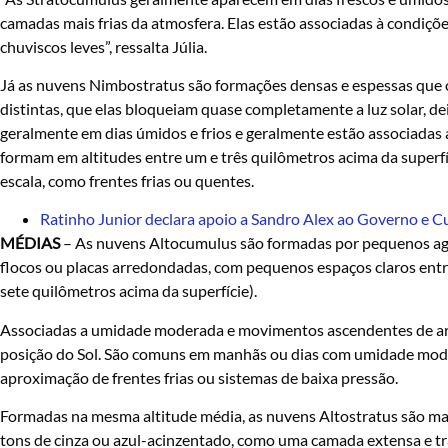
camadas mais frias da atmosfera. Elas estão associadas à condiçõ
chuviscos leves”, ressalta Júlia.
Já as nuvens Nimbostratus são formações densas e espessas que
distintas, que elas bloqueiam quase completamente a luz solar,
geralmente em dias úmidos e frios e geralmente estão associadas 
formam em altitudes entre um e três quilômetros acima da superfíc
escala, como frentes frias ou quentes.
Ratinho Junior declara apoio a Sandro Alex ao Governo e C
MÉDIAS
– As nuvens Altocumulus são formadas por pequenos ag
flocos ou placas arredondadas, com pequenos espaços claros entre
sete quilômetros acima da superfície).
Associadas a umidade moderada e movimentos ascendentes de ar, e
posição do Sol. São comuns em manhãs ou dias com umidade mod
aproximação de frentes frias ou sistemas de baixa pressão.
Formadas na mesma altitude média, as nuvens Altostratus são ma
tons de cinza ou azul-acinzentado, como uma camada extensa e tr