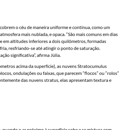
 cobrem o céu de maneira uniforme e contínua, como um
atmosfera mais nublada, e opaca. “São mais comuns em dias
em altitudes inferiores a dois quilômetros, formadas
ia, resfriando-se até atingir o ponto de saturação.
ão significativa”, afirma Júlia.
ômetros acima da superfície), as nuvens Stratocumulus
locos, ondulações ou faixas, que parecem “flocos” ou “rolos”
entemente das nuvens stratus, elas apresentam textura e
 quando o ar próximo à superfície sobe e se mistura com