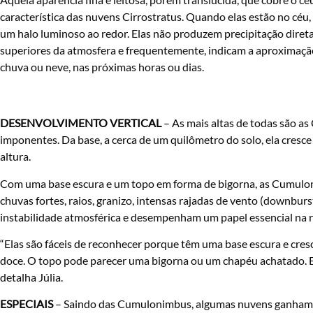
característica das nuvens Cirrostratus. Quando elas estão no céu, 
um halo luminoso ao redor. Elas não produzem precipitação dir
superiores da atmosfera e frequentemente, indicam a aproximaçã
chuva ou neve, nas próximas horas ou dias.
DESENVOLVIMENTO VERTICAL
– As mais altas de todas são a
imponentes. Da base, a cerca de um quilômetro do solo, ela cresce
altura.
Com uma base escura e um topo em forma de bigorna, as Cumulon
chuvas fortes, raios, granizo, intensas rajadas de vento (downbur
instabilidade atmosférica e desempenham um papel essencial na r
“Elas são fáceis de reconhecer porque têm uma base escura e cre
doce. O topo pode parecer uma bigorna ou um chapéu achatado. 
detalha Júlia.
ESPECIAIS
– Saindo das Cumulonimbus, algumas nuvens ganham ca