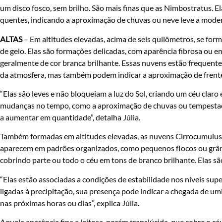
um disco fosco, sem brilho. São mais finas que as Nimbostratus. 
quentes, indicando a aproximação de chuvas ou neve leve a mode
ALTAS
– Em altitudes elevadas, acima de seis quilômetros, se fo
de gelo. Elas são formações delicadas, com aparência fibrosa ou e
geralmente de cor branca brilhante. Essas nuvens estão frequente
da atmosfera, mas também podem indicar a aproximação de frente
“Elas são leves e não bloqueiam a luz do Sol, criando um céu claro 
mudanças no tempo, como a aproximação de chuvas ou tempestad
a aumentar em quantidade”, detalha Júlia.
Também formadas em altitudes elevadas, as nuvens Cirrocumulus sã
aparecem em padrões organizados, como pequenos flocos ou grânu
cobrindo parte ou todo o céu em tons de branco brilhante. Elas s
“Elas estão associadas a condições de estabilidade nos níveis su
ligadas à precipitação, sua presença pode indicar a chegada de 
nas próximas horas ou dias”, explica Júlia.
Aquela aparência fina e leitosa, porém translúcida, que cobre o cé