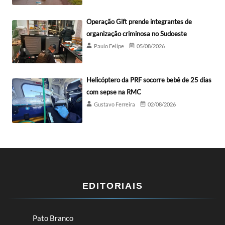
Operação Gift prende integrantes de
organização criminosa no Sudoeste
Paulo Felipe
05/08/2026
Helicóptero da PRF socorre bebê de 25 dias
com sepse na RMC
Gustavo Ferreira
02/08/2026
EDITORIAIS
Pato Branco