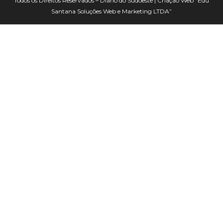
Todos os Direitos Reservados – Diario do Sudoeste | Criação Web
“Edu
Santana Soluções Web e Marketing LTDA”