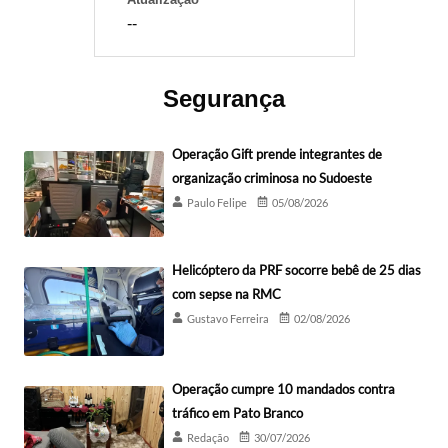
--
Segurança
Operação Gift prende integrantes de
organização criminosa no Sudoeste
Paulo Felipe
05/08/2026
Helicóptero da PRF socorre bebê de 25 dias
com sepse na RMC
Gustavo Ferreira
02/08/2026
Operação cumpre 10 mandados contra
tráfico em Pato Branco
Redação
30/07/2026