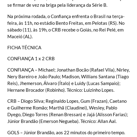
se firmar de vez na briga pela liderança da Série B.
Na próxima rodada, o Confiança enfrenta o Brasil na terça-
feira, às 11h, no estádio Bento Freitas, em Pelotas (RS). No
sábado (11), às 19h, o CRB recebe o Goiás, no Rei Pelé, em
Maceió (AL).
FICHA TÉCNICA
CONFIANÇA 1 x 2 CRB
CONFIANÇA – Michael; Jonathan Bocão (Rafael Vila), Nirley,
Nery Bareiro e João Paulo; Madison, Willians Santana (Tiago
Reis), Jhemerson, Álvaro (Ítalo) e Luidy (Lucas Sampaio);
Hernane Brocador (Robinho). Técnico: Luizinho Lopes.
CRB – Diogo Silva; Reginaldo Lopes, Gum (Frazan), Caetano
e Guilherme Romão; Marthã (Claudinei), Wesley, Pablo
Dyego, Diego Torres (Renan Bressan) e Jajá (Alisson Farias);
Júnior Brandão (Emerson Negueba). Técnico: Allan Aal.
GOLS – Júnior Brandão, aos 22 minutos do primeiro tempo.