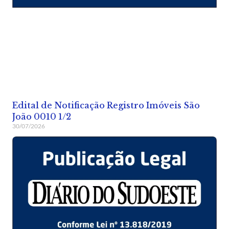
Edital de Notificação Registro Imóveis São
João 0010 1/2
30/07/2026