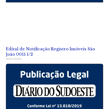
Edital de Notificação Registro Imóveis São
João 0011 1/2
30/07/2026