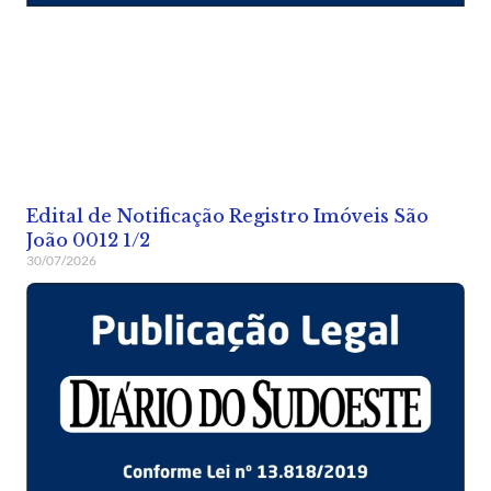
Edital de Notificação Registro Imóveis São
João 0012 1/2
30/07/2026