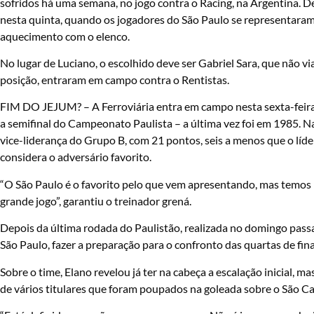
sofridos há uma semana, no jogo contra o Racing, na Argentina. De
nesta quinta, quando os jogadores do São Paulo se representaram
aquecimento com o elenco.
No lugar de Luciano, o escolhido deve ser Gabriel Sara, que não 
posição, entraram em campo contra o Rentistas.
FIM DO JEJUM? – A Ferroviária entra em campo nesta sexta-feira
a semifinal do Campeonato Paulista – a última vez foi em 1985. Na
vice-liderança do Grupo B, com 21 pontos, seis a menos que o líde
considera o adversário favorito.
“O São Paulo é o favorito pelo que vem apresentando, mas temos 
grande jogo”, garantiu o treinador grená.
Depois da última rodada do Paulistão, realizada no domingo passado
São Paulo, fazer a preparação para o confronto das quartas de fina
Sobre o time, Elano revelou já ter na cabeça a escalação inicial, m
de vários titulares que foram poupados na goleada sobre o São Cae