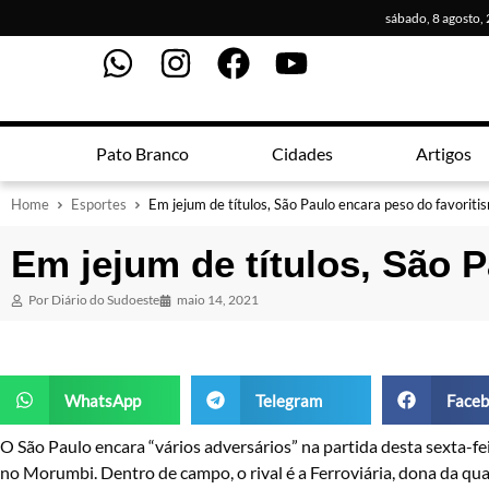
sábado, 8 agosto,
Pato Branco
Cidades
Artigos
Home
Esportes
Em jejum de títulos, São Paulo encara peso do favoriti
Em jejum de títulos, São P
Por
Diário do Sudoeste
maio 14, 2021
WhatsApp
Telegram
Faceb
O São Paulo encara “vários adversários” na partida desta sexta-fe
no Morumbi. Dentro de campo, o rival é a Ferroviária, dona da qua