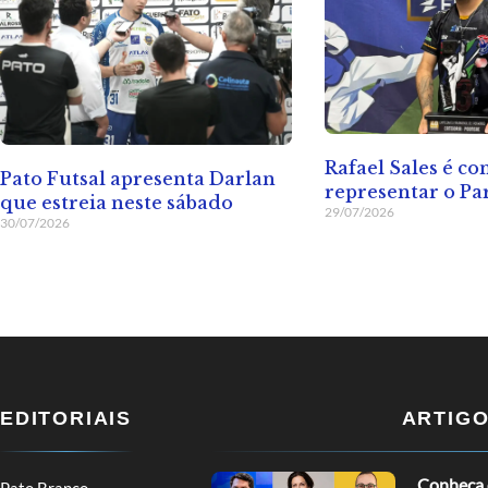
Rafael Sales é c
Pato Futsal apresenta Darlan
representar o Pa
que estreia neste sábado
29/07/2026
30/07/2026
EDITORIAIS
ARTIG
Conheça o
Pato Branco