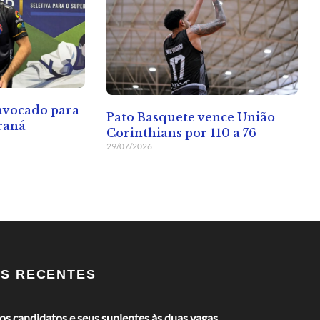
onvocado para
Pato Basquete vence União
raná
Corinthians por 110 a 76
29/07/2026
OS RECENTES
s candidatos e seus suplentes às duas vagas