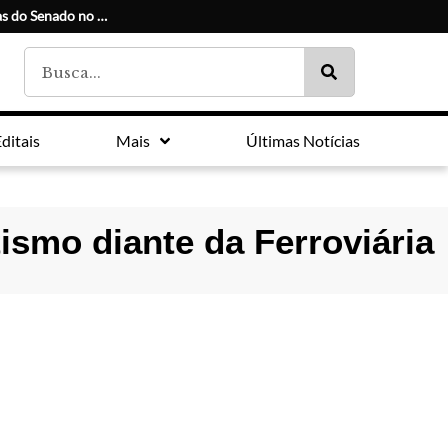
Conheça os candidatos e seus suplentes às duas vagas do Senado no Paraná
ditais
Mais
Últimas Notícias
ismo diante da Ferroviária