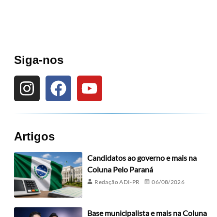
Siga-nos
Artigos
Candidatos ao governo e mais na
Coluna Pelo Paraná
Redação ADI-PR
06/08/2026
Base municipalista e mais na Coluna