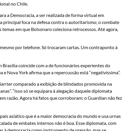
onal no Chile.
ra a Democracia, a ser realizada de forma virtual em
 principal foca na defesa contra o autoritarismo; o combate
s temas em que Bolsonaro coleciona retrocessos. Até agora,
m mesmo por telefone. Só trocaram cartas. Um contraponto à
 Brasília coincide com a de funcionários experientes do
 e Nova York afirma que a repercussão está “negativíssima”.
ian
ter comparado a exibição de blindados promovida na
anas”. “Isso só se equipara à alegação daquele diplomata
, sem razão. Agora há fatos que corroboram; o Guardian não fez
país asiático que é a maior democracia do mundo e usa urnas
escalada de embates internos não é boa. Esse diplomata, com
ças à democracia como instrumento de pressão, mas se