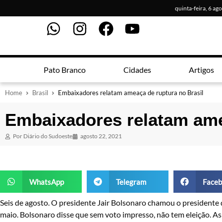
quinta-feira, 6 ag
Pato Branco
Cidades
Artigos
Home
Brasil
Embaixadores relatam ameaça de ruptura no Brasil
Embaixadores relatam ame
Por
Diário do Sudoeste
agosto 22, 2021
WhatsApp
Telegram
Faceb
Seis de agosto. O presidente Jair Bolsonaro chamou o presidente do
maio. Bolsonaro disse que sem voto impresso, não tem eleição. As i