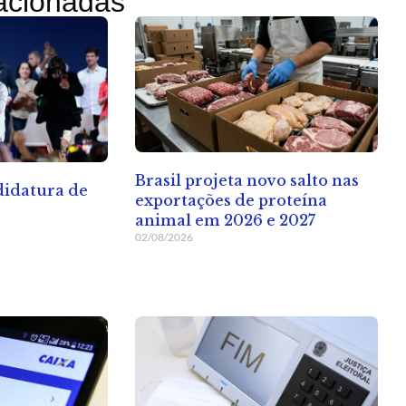
lacionadas
Brasil projeta novo salto nas
ndidatura de
exportações de proteína
animal em 2026 e 2027
02/08/2026