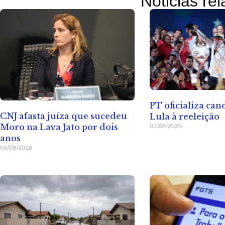
Noticias re
PT oficializa ca
CNJ afasta juíza que sucedeu
Lula à reeleição
03/08/2026
Moro na Lava Jato por dois
anos
06/08/2026