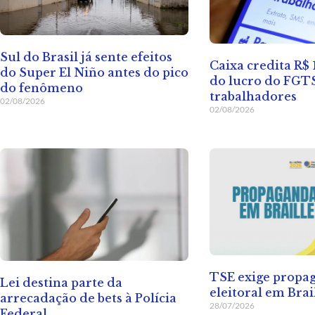
Sul do Brasil já sente efeitos
Caixa credita R$ 
do Super El Niño antes do pico
do lucro do FGT
do fenômeno
trabalhadores
02/08/2026
02/08/2026
TSE exige propa
Lei destina parte da
eleitoral em Brai
arrecadação de bets à Polícia
28/07/2026
Federal