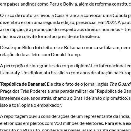
em países andinos como Peru e Bolívia, além de reforma constituci
O risco de rupturas levou a Casa Branca a convocar uma Cúpula pa
dezembro e com uma segunda edição, presencial, em 2022. A pauta
à corrupção; e a promoção do respeito aos direitos humanos – trê
não houve convite formal ao presidente brasileiro.
Desde que Biden foi eleito, ele e Bolsonaro nunca se falaram, ne
relação do brasileiro com Donald Trump.
A percepção de integrantes do corpo diplomático internacional em
Itamaraty. Um diplomata brasileiro com anos de atuação na Europa
‘República de Bananas’.
Ele cita o fato de o jornal inglês
The Guard
Praça dos Três Poderes a uma parada militar de “República de Ban
israelense que, anos atrás, chamou o Brasil de ‘anão diplomático’
isso a toa”, opina o embaixador.
A reportagem ouviu considerações de um representante da Índia, 
eletrônicas em pleitos com 900 milhões de eleitores. Para ele, a 
trânsito no Planalto, pondera que países usam a pauta das amea