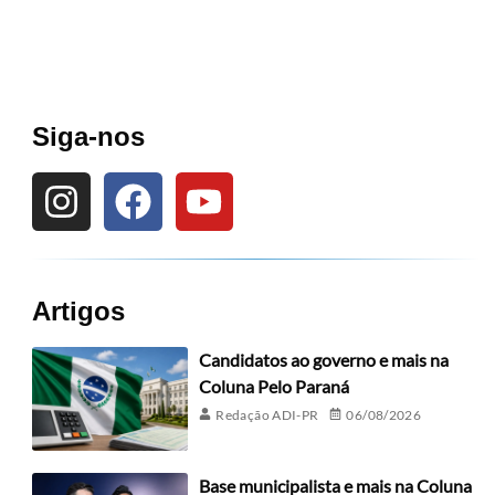
Siga-nos
Artigos
Candidatos ao governo e mais na
Coluna Pelo Paraná
Redação ADI-PR
06/08/2026
Base municipalista e mais na Coluna