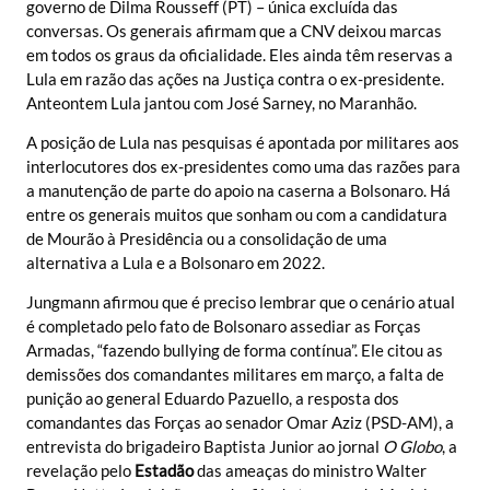
governo de Dilma Rousseff (PT) – única excluída das
conversas. Os generais afirmam que a CNV deixou marcas
em todos os graus da oficialidade. Eles ainda têm reservas a
Lula em razão das ações na Justiça contra o ex-presidente.
Anteontem Lula jantou com José Sarney, no Maranhão.
A posição de Lula nas pesquisas é apontada por militares aos
interlocutores dos ex-presidentes como uma das razões para
a manutenção de parte do apoio na caserna a Bolsonaro. Há
entre os generais muitos que sonham ou com a candidatura
de Mourão à Presidência ou a consolidação de uma
alternativa a Lula e a Bolsonaro em 2022.
Jungmann afirmou que é preciso lembrar que o cenário atual
é completado pelo fato de Bolsonaro assediar as Forças
Armadas, “fazendo bullying de forma contínua”. Ele citou as
demissões dos comandantes militares em março, a falta de
punição ao general Eduardo Pazuello, a resposta dos
comandantes das Forças ao senador Omar Aziz (PSD-AM), a
entrevista do brigadeiro Baptista Junior ao jornal
O Globo
, a
revelação pelo
Estadão
das ameaças do ministro Walter