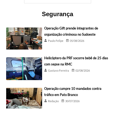
Segurança
Operação Gift prende integrantes de
organização criminosa no Sudoeste
Paulo Felipe
05/08/2026
Helicóptero da PRF socorre bebê de 25 dias
com sepse na RMC
Gustavo Ferreira
02/08/2026
Operação cumpre 10 mandados contra
tráfico em Pato Branco
Redação
30/07/2026