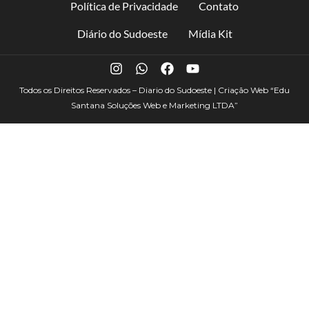
Política de Privacidade
Contato
Diário do Sudoeste
Mídia Kit
Todos os Direitos Reservados – Diario do Sudoeste | Criação Web
“Edu
Santana Soluções Web e Marketing LTDA”