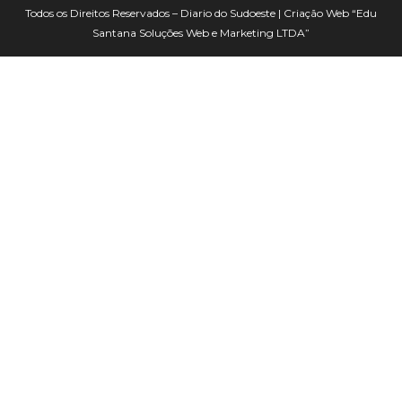
Todos os Direitos Reservados – Diario do Sudoeste | Criação Web
“Edu
Santana Soluções Web e Marketing LTDA”