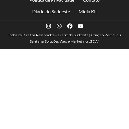
Diário do Sudoeste
Mídia Kit
Todos os Direitos Reservados – Diario do Sudoeste | Criação Web
“Edu
Santana Soluções Web e Marketing LTDA”