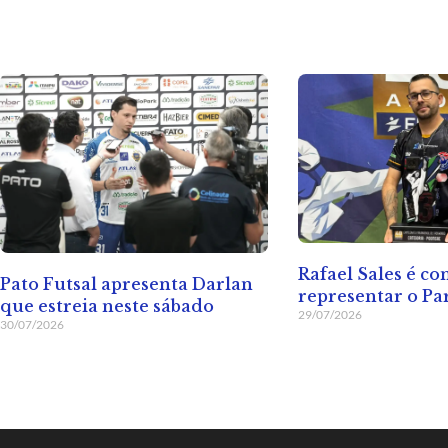
Rafael Sales é c
Pato Futsal apresenta Darlan
representar o Pa
que estreia neste sábado
29/07/2026
30/07/2026