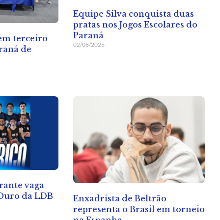
Equipe Silva conquista duas
pratas nos Jogos Escolares do
Paraná
 em terceiro
02/08/2026
raná de
rante vaga
 Ouro da LDB
Enxadrista de Beltrão
representa o Brasil em torneio
na Espanha