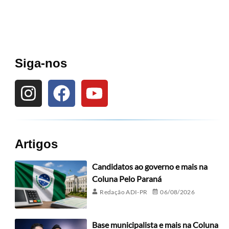
Siga-nos
Artigos
Candidatos ao governo e mais na
Coluna Pelo Paraná
Redação ADI-PR
06/08/2026
Base municipalista e mais na Coluna