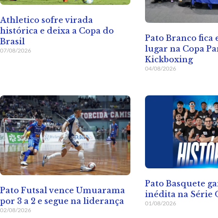
Athletico sofre virada
histórica e deixa a Copa do
Pato Branco fica
Brasil
lugar na Copa Pa
07/08/2026
Kickboxing
04/08/2026
Pato Basquete ga
Pato Futsal vence Umuarama
inédita na Série
por 3 a 2 e segue na liderança
01/08/2026
02/08/2026