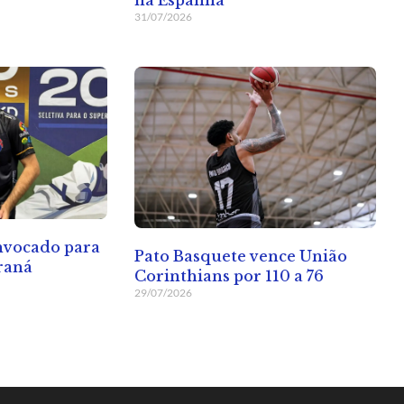
31/07/2026
onvocado para
Pato Basquete vence União
raná
Corinthians por 110 a 76
29/07/2026