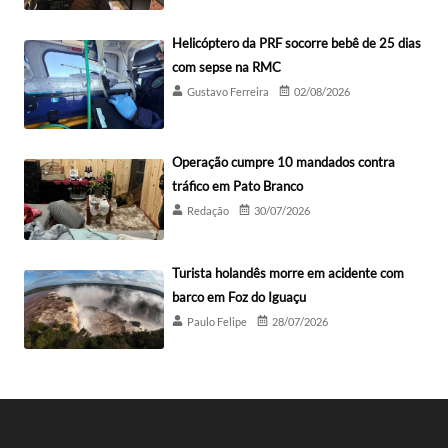
Helicóptero da PRF socorre bebê de 25 dias
com sepse na RMC
Gustavo Ferreira
02/08/2026
Operação cumpre 10 mandados contra
tráfico em Pato Branco
Redação
30/07/2026
Turista holandês morre em acidente com
barco em Foz do Iguaçu
Paulo Felipe
28/07/2026