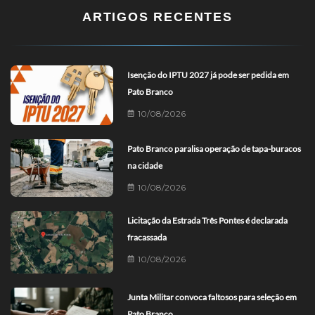
ARTIGOS RECENTES
Isenção do IPTU 2027 já pode ser pedida em
Pato Branco
10/08/2026
Pato Branco paralisa operação de tapa-buracos
na cidade
10/08/2026
Licitação da Estrada Três Pontes é declarada
fracassada
10/08/2026
Junta Militar convoca faltosos para seleção em
Pato Branco