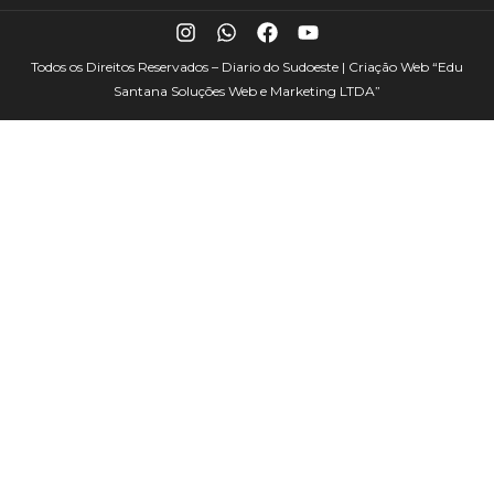
Todos os Direitos Reservados – Diario do Sudoeste | Criação Web
“Edu
Santana Soluções Web e Marketing LTDA”