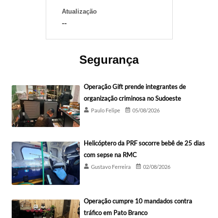
Atualização
--
Segurança
Operação Gift prende integrantes de
organização criminosa no Sudoeste
Paulo Felipe
05/08/2026
Helicóptero da PRF socorre bebê de 25 dias
com sepse na RMC
Gustavo Ferreira
02/08/2026
Operação cumpre 10 mandados contra
tráfico em Pato Branco