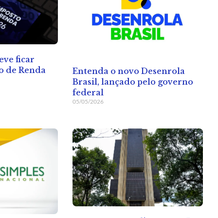
eve ficar
to de Renda
Entenda o novo Desenrola
Brasil, lançado pelo governo
federal
05/05/2026