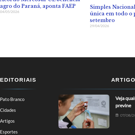
agro do Paraná, aponta FAEP
Simples Nacional
04/05/2026
única em todo o 
setembro
29/04/2026
EDITORIAIS
ARTIG
Veja qua
Pato Branco
previne
Cidades
07/08/2
Artigos
Esportes