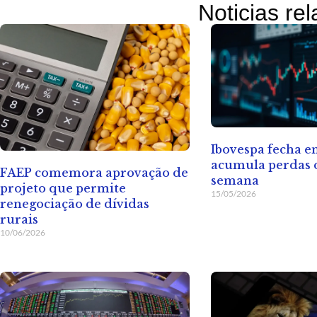
Noticias re
Ibovespa fecha 
acumula perdas d
FAEP comemora aprovação de
semana
projeto que permite
15/05/2026
renegociação de dívidas
rurais
10/06/2026