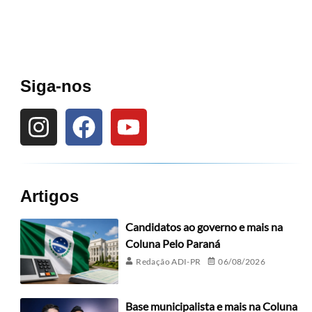
Siga-nos
Artigos
Candidatos ao governo e mais na
Coluna Pelo Paraná
Redação ADI-PR
06/08/2026
Base municipalista e mais na Coluna