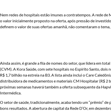
Nem redes de hospitais estão imunes a contratempos. A rede de M
o valor inicialmente proposto na oferta, após pressão de investid
definem o valor de suas ofertas amanhã, não comentaram o tema, 
Ainda assim, é grande a fila de nomes do setor, que lidera em tot
(CVM). A Kora Saúde, com sete hospitais no Espírito Santo, dois
R$ 1,7 bilhão na estreia na B3. A lista ainda inclui o Care Caledôn
distribuidora de medicamentos e materiais CM Hospitalar (R$ 2 bi
próximas semanas haverá também a oferta subsequente da Hapvid
Intermédica.
O setor de saúde, tradicionalmente, acaba tendo um “prêmio” de p
bons resultados. A abertura de capital da Rede D’Or, em dezembr