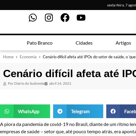
sexta-feira, 7 ago
Pato Branco
Cidades
Artigos
Home
Economia
Cenário difícil afeta até IPOs do setor de saúde, o ‘que
Cenário difícil afeta até I
Por
Diário do Sudoeste
abril 14, 2021
WhatsApp
Telegram
Faceb
A piora da pandemia de covid-19 no Brasil, diante de um ritmo len
empresas de saúde – setor que, até pouco tempo atrás, era apont