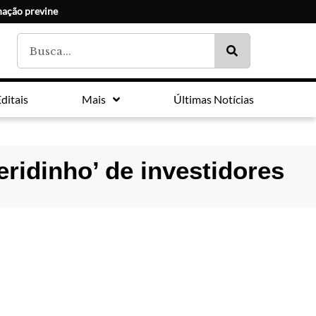
nação previne
ditais
Mais
Últimas Notícias
ueridinho’ de investidores