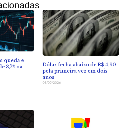
lacionadas
em queda e
Dólar fecha abaixo de R$ 4,90
e 3,7% na
pela primeira vez em dois
anos
08/05/2026