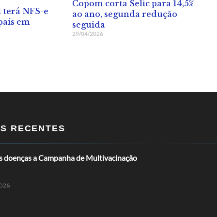
Copom corta Selic para 14,5%
 terá NFS-e
ao ano, segunda redução
país em
seguida
29/04/2026
OS RECENTES
is doenças a Campanha de Multivacinação
026