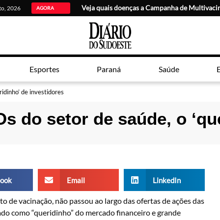
Veja quais doenças a Campanha de Multivaci
sto, 2026
AGORA
Esportes
Paraná
Saúde
E
ridinho’ de investidores
POs do setor de saúde, o ‘q
ook
Email
LinkedIn
to de vacinação, não passou ao largo das ofertas de ações das
ado como “queridinho” do mercado financeiro e grande