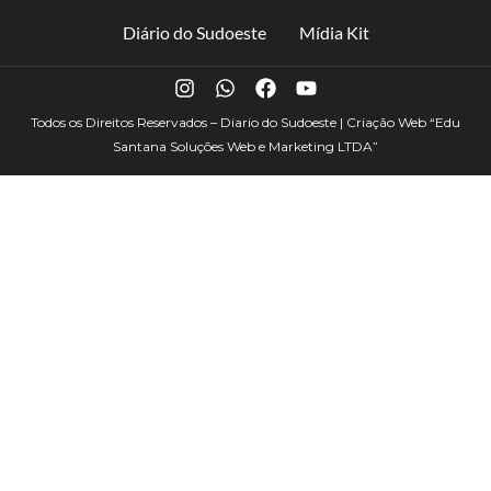
Diário do Sudoeste
Mídia Kit
Todos os Direitos Reservados – Diario do Sudoeste | Criação Web
“Edu
Santana Soluções Web e Marketing LTDA”