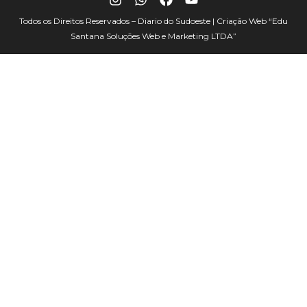
Todos os Direitos Reservados – Diario do Sudoeste | Criação Web
“Edu
Santana Soluções Web e Marketing LTDA”