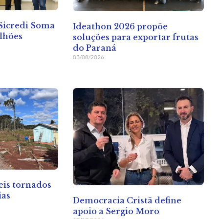
 Sicredi Soma
Ideathon 2026 propõe
ilhões
soluções para exportar frutas
do Paraná
03/08/2026
eis tornados
ias
Democracia Cristã define
apoio a Sergio Moro