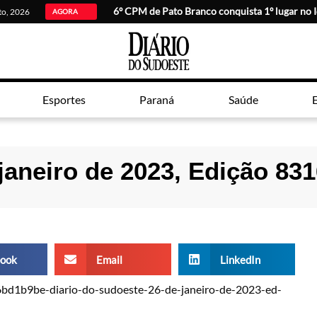
6º CPM de Pato Branco conquista 1º lugar no 
sto, 2026
AGORA
Esportes
Paraná
Saúde
E
janeiro de 2023, Edição 83
ook
Email
LinkedIn
6bd1b9be-diario-do-sudoeste-26-de-janeiro-de-2023-ed-