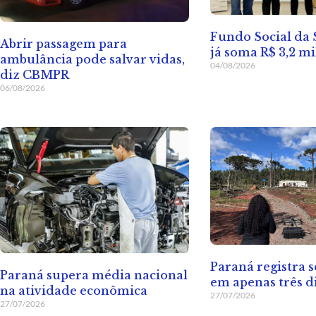
Fundo Social da
Abrir passagem para
já soma R$ 3,2 m
ambulância pode salvar vidas,
04/08/2026
diz CBMPR
06/08/2026
Paraná registra s
Paraná supera média nacional
em apenas três d
na atividade econômica
27/07/2026
27/07/2026