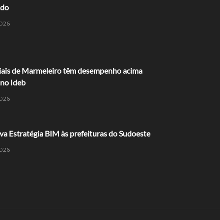
ido
026
ciais de Marmeleiro têm desempenho acima
 no Ideb
026
va Estratégia BIM às prefeituras do Sudoeste
026