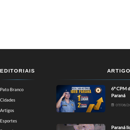
EDITORIAIS
ARTIG
6º CPM de
Pato Branco
Paraná
Cidades
07/08/2
Artigos
Esportes
Paraná li