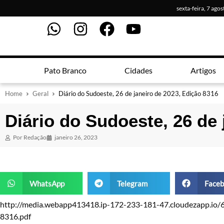
sexta-feira, 7 ago
Pato Branco
Cidades
Artigos
Home
Geral
Diário do Sudoeste, 26 de janeiro de 2023, Edição 8316
Diário do Sudoeste, 26 de 
Por
Redação
janeiro 26, 2023
WhatsApp
Telegram
Faceb
http://media.webapp413418.ip-172-233-181-47.cloudezapp.io/
8316.pdf