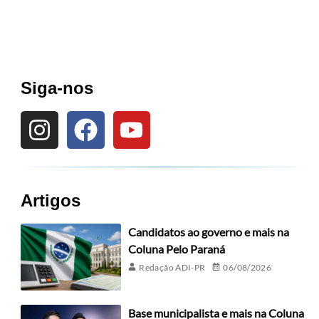
Siga-nos
Artigos
Candidatos ao governo e mais na
Coluna Pelo Paraná
Redação ADI-PR
06/08/2026
Base municipalista e mais na Coluna