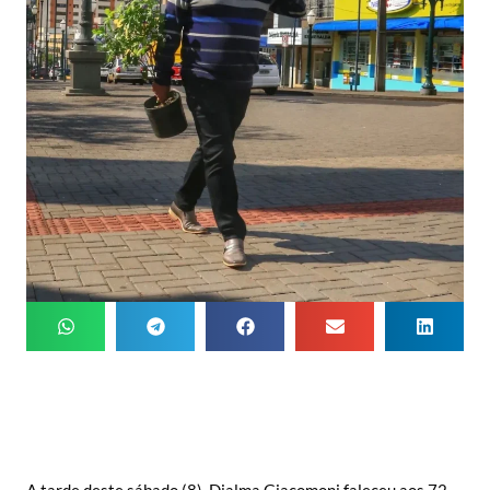
A tarde deste sábado (8), Djalma Giacomoni faleceu aos 72