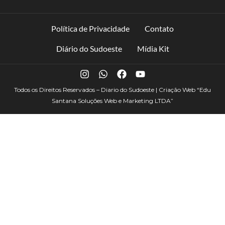
Política de Privacidade
Contato
Diário do Sudoeste
Mídia Kit
Todos os Direitos Reservados – Diario do Sudoeste | Criação Web
“Edu
Santana Soluções Web e Marketing LTDA”