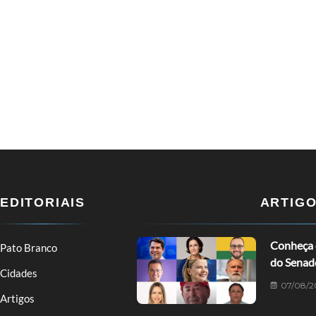
EDITORIAIS
ARTIG
Conheça o
Pato Branco
do Senad
Cidades
07/08/2
Artigos