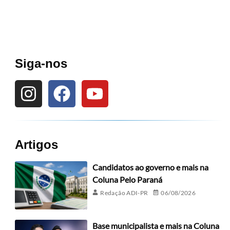
Siga-nos
Artigos
Candidatos ao governo e mais na
Coluna Pelo Paraná
Redação ADI-PR
06/08/2026
Base municipalista e mais na Coluna