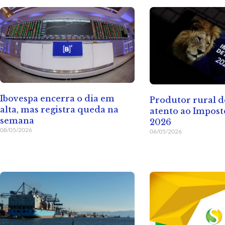
Ibovespa encerra o dia em
Produtor rural d
alta, mas registra queda na
atento ao Impos
semana
2026
08/05/2026
06/05/2026