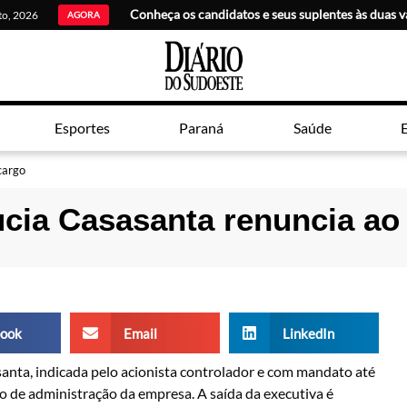
sto, 2026
AGORA
Esportes
Paraná
Saúde
E
cargo
ucia Casasanta renuncia ao
ook
Email
LinkedIn
anta, indicada pelo acionista controlador e com mandato até
lho de administração da empresa. A saída da executiva é