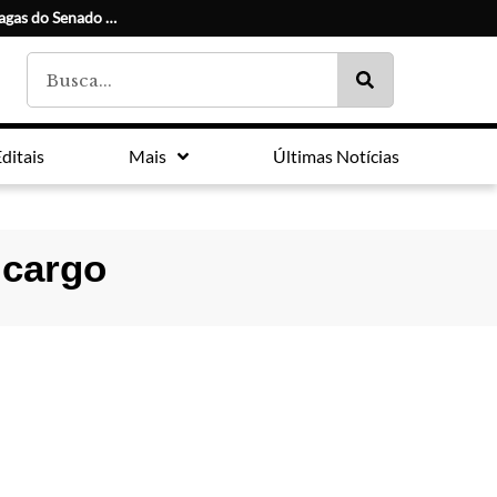
Conheça os candidatos e seus suplentes às duas vagas do Senado no Paraná
ditais
Mais
Últimas Notícias
 cargo