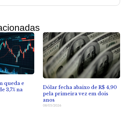
lacionadas
em queda e
Dólar fecha abaixo de R$ 4,90
e 3,7% na
pela primeira vez em dois
anos
08/05/2026