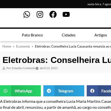
sexta-feira, 7 ago
Pato Branco
Cidades
Artigos
Home
Economia
Eletrobras: Conselheira Lucia Casasanta renuncia ao 
Eletrobras: Conselheira L
Por
Estadão Conteúdo
abril 13, 2021
WhatsApp
Telegram
Faceb
A Eletrobras informa que a conselheira Lucia Maria Martins Casas
o final de abril, renunciou, a partir de amanhã, ao cargo no conse