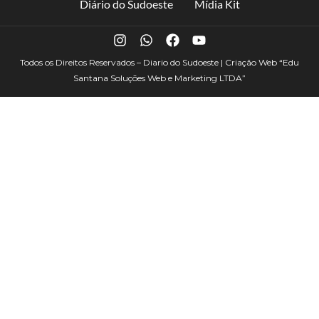
Diário do Sudoeste
Mídia Kit
Todos os Direitos Reservados – Diario do Sudoeste | Criação Web
“Edu
Santana Soluções Web e Marketing LTDA”