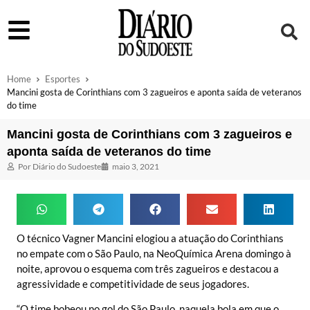
Home
Esportes
Mancini gosta de Corinthians com 3 zagueiros e aponta saída de veteranos
do time
Mancini gosta de Corinthians com 3 zagueiros e
aponta saída de veteranos do time
Por
Diário do Sudoeste
maio 3, 2021
O técnico Vagner Mancini elogiou a atuação do Corinthians
no empate com o São Paulo, na NeoQuímica Arena domingo à
noite, aprovou o esquema com três zagueiros e destacou a
agressividade e competitividade de seus jogadores.
“O time bobeou no gol do São Paulo, naquela bola em que o