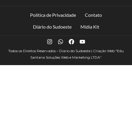
Política de Privacidade
Contato
Diário do Sudoeste
Mídia Kit
Todos os Direitos Reservados – Diario do Sudoeste | Criação Web
“Edu
Santana Soluções Web e Marketing LTDA”