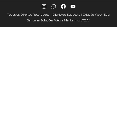
Todos os Direitos Reservados – Diario do Sudoeste | Criação Web
“Edu
Santana Soluções Web e Marketing LTDA”