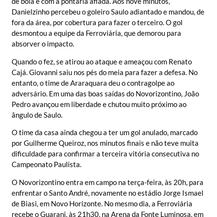
de bola e com a pontaria afiada. Aos nove minutos,
Danielzinho percebeu o goleiro Saulo adiantado e mandou, de
fora da área, por cobertura para fazer o terceiro. O gol
desmontou a equipe da Ferroviária, que demorou para
absorver o impacto.
Quando o fez, se atirou ao ataque e ameaçou com Renato
Cajá. Giovanni saiu nos pés do meia para fazer a defesa. No
entanto, o time de Araraquara deu o contragolpe ao
adversário. Em uma das boas saídas do Novorizontino, João
Pedro avançou em liberdade e chutou muito próximo ao
ângulo de Saulo.
O time da casa ainda chegou a ter um gol anulado, marcado
por Guilherme Queiroz, nos minutos finais e não teve muita
dificuldade para confirmar a terceira vitória consecutiva no
Campeonato Paulista.
O Novorizontino entra em campo na terça-feira, às 20h, para
enfrentar o Santo André, novamente no estádio Jorge Ismael
de Biasi, em Novo Horizonte. No mesmo dia, a Ferroviária
recebe o Guarani, às 21h30, na Arena da Fonte Luminosa, em