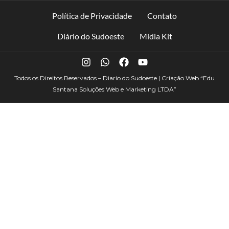
Política de Privacidade
Contato
Diário do Sudoeste
Mídia Kit
Todos os Direitos Reservados – Diario do Sudoeste | Criação Web
“Edu
Santana Soluções Web e Marketing LTDA”