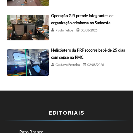
Operação Gift prende integrantes de
organização criminosa no Sudoeste
Paulo Felipe
05/08/2026
Helicóptero da PRF socorre bebê de 25 dias
com sepse na RMC
Gustavo Ferreira
02/08/2026
EDITORIAIS
Pato Branco