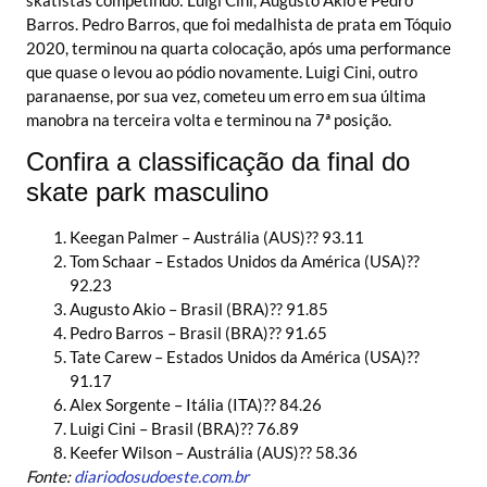
skatistas competindo: Luigi Cini, Augusto Akio e Pedro
Barros. Pedro Barros, que foi medalhista de prata em Tóquio
2020, terminou na quarta colocação, após uma performance
que quase o levou ao pódio novamente. Luigi Cini, outro
paranaense, por sua vez, cometeu um erro em sua última
manobra na terceira volta e terminou na 7ª posição.
Confira a classificação da final do
skate park masculino
Keegan Palmer – Austrália (AUS)?? 93.11
Tom Schaar – Estados Unidos da América (USA)??
92.23
Augusto Akio – Brasil (BRA)?? 91.85
Pedro Barros – Brasil (BRA)?? 91.65
Tate Carew – Estados Unidos da América (USA)??
91.17
Alex Sorgente – Itália (ITA)?? 84.26
Luigi Cini – Brasil (BRA)?? 76.89
Keefer Wilson – Austrália (AUS)?? 58.36
Fonte:
diariodosudoeste.com.br