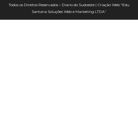
Todos os Direitos Reservados – Diario do Sudoeste | Criação Web
“Edu
Santana Soluções Web e Marketing LTDA”