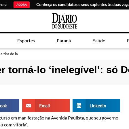
 2026
AGORA
Esportes
Paraná
Saúde
E
e tira de lá
 torná-lo ‘inelegível’: só D
ook
Email
LinkedIn
iscurso em manifestação na Avenida Paulista, que seu governo
u com vitória”.