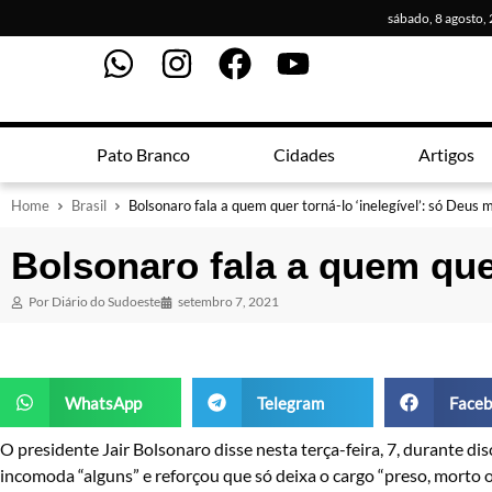
sábado, 8 agosto,
Pato Branco
Cidades
Artigos
Home
Brasil
Bolsonaro fala a quem quer torná-lo ‘inelegível’: só Deus m
Bolsonaro fala a quem quer
Por
Diário do Sudoeste
setembro 7, 2021
WhatsApp
Telegram
Faceb
O presidente Jair Bolsonaro disse nesta terça-feira, 7, durante d
incomoda “alguns” e reforçou que só deixa o cargo “preso, morto o