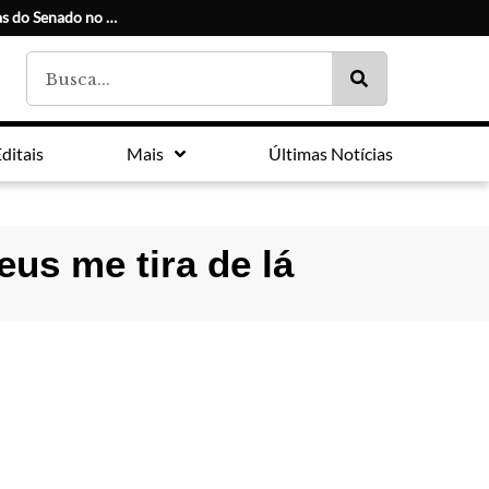
Conheça os candidatos e seus suplentes às duas vagas do Senado no Paraná
ditais
Mais
Últimas Notícias
eus me tira de lá