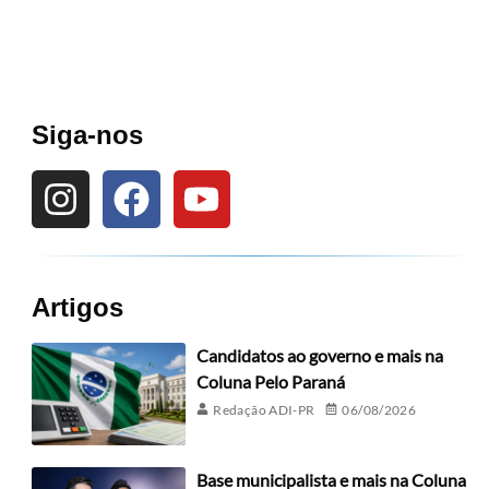
Siga-nos
Artigos
Candidatos ao governo e mais na
Coluna Pelo Paraná
Redação ADI-PR
06/08/2026
Base municipalista e mais na Coluna