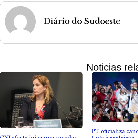
Diário do Sudoeste
Noticias re
PT oficializa ca
CNJ afasta juíza que sucedeu
Lula à reeleição