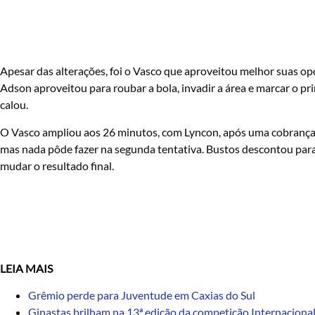
Apesar das alterações, foi o Vasco que aproveitou melhor suas o
Adson aproveitou para roubar a bola, invadir a área e marcar o pr
calou.
O Vasco ampliou aos 26 minutos, com Lyncon, após uma cobrança d
mas nada pôde fazer na segunda tentativa. Bustos descontou para o
mudar o resultado final.
LEIA MAIS
Grêmio perde para Juventude em Caxias do Sul
Ginastas brilham na 13ª edição da competição Internaciona