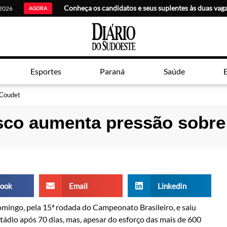
 2026
AGORA
Esportes
Paraná
Saúde
E
 Coudet
asco aumenta pressão sobr
ook
Email
LinkedIn
mingo, pela 15ª rodada do Campeonato Brasileiro, e saiu
stádio após 70 dias, mas, apesar do esforço das mais de 600