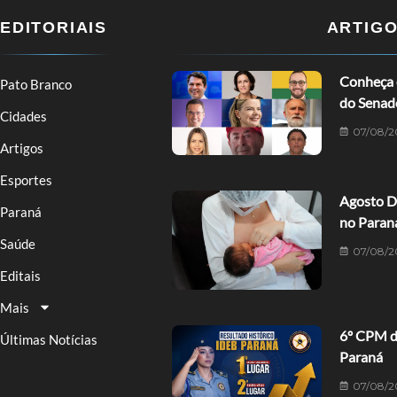
EDITORIAIS
ARTIG
Conheça o
Pato Branco
do Senad
Cidades
07/08/2
Artigos
Esportes
Agosto D
Paraná
no Paran
Saúde
07/08/2
Editais
Mais
6º CPM de
Últimas Notícias
Paraná
07/08/2