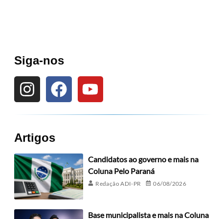
Siga-nos
Artigos
Candidatos ao governo e mais na
Coluna Pelo Paraná
Redação ADI-PR
06/08/2026
Base municipalista e mais na Coluna