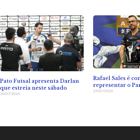
Rafael Sales é c
Pato Futsal apresenta Darlan
representar o Pa
que estreia neste sábado
29/07/2026
30/07/2026