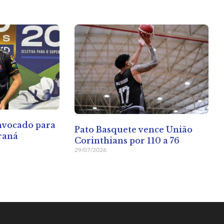
onvocado para
Pato Basquete vence União
raná
Corinthians por 110 a 76
29/07/2026