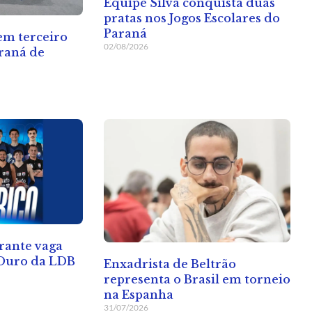
Equipe Silva conquista duas
pratas nos Jogos Escolares do
Paraná
 em terceiro
02/08/2026
raná de
rante vaga
 Ouro da LDB
Enxadrista de Beltrão
representa o Brasil em torneio
na Espanha
31/07/2026