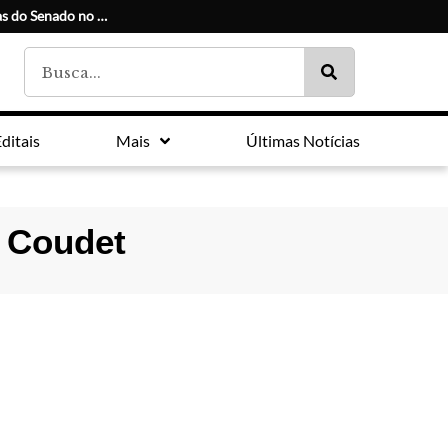
Conheça os candidatos e seus suplentes às duas vagas do Senado no Paraná
ditais
Mais
Últimas Notícias
e Coudet