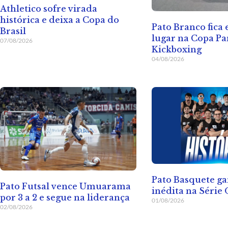
Athletico sofre virada
histórica e deixa a Copa do
Pato Branco fica
Brasil
lugar na Copa Pa
07/08/2026
Kickboxing
04/08/2026
Pato Basquete ga
Pato Futsal vence Umuarama
inédita na Série
por 3 a 2 e segue na liderança
01/08/2026
02/08/2026