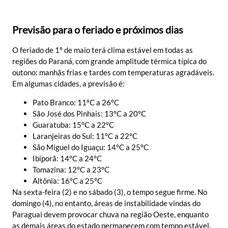
Previsão para o feriado e próximos dias
O feriado de 1º de maio terá clima estável em todas as
regiões do Paraná, com grande amplitude térmica típica do
outono: manhãs frias e tardes com temperaturas agradáveis.
Em algumas cidades, a previsão é:
Pato Branco: 11ºC a 26ºC
São José dos Pinhais: 13°C a 20°C
Guaratuba: 15°C a 22°C
Laranjeiras do Sul: 11°C a 22°C
São Miguel do Iguaçu: 14°C a 25°C
Ibiporã: 14°C a 24°C
Tomazina: 12°C a 23°C
Altônia: 16°C a 25°C
Na sexta-feira (2) e no sábado (3), o tempo segue firme. No
domingo (4), no entanto, áreas de instabilidade vindas do
Paraguai devem provocar chuva na região Oeste, enquanto
as demais áreas do estado permanecem com tempo estável.