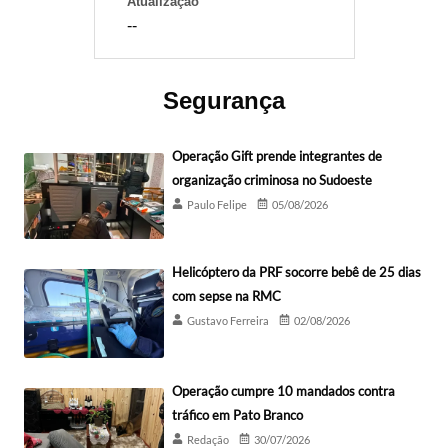
Atualização
--
Segurança
Operação Gift prende integrantes de
organização criminosa no Sudoeste
Paulo Felipe
05/08/2026
Helicóptero da PRF socorre bebê de 25 dias
com sepse na RMC
Gustavo Ferreira
02/08/2026
Operação cumpre 10 mandados contra
tráfico em Pato Branco
Redação
30/07/2026