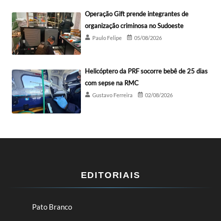
Operação Gift prende integrantes de
organização criminosa no Sudoeste
Paulo Felipe
05/08/2026
Helicóptero da PRF socorre bebê de 25 dias
com sepse na RMC
Gustavo Ferreira
02/08/2026
EDITORIAIS
Pato Branco