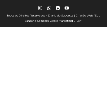
Todos os Direitos Reservados – Diario do Sudoeste | Criação Web
“Edu
Santana Soluções Web e Marketing LTDA”