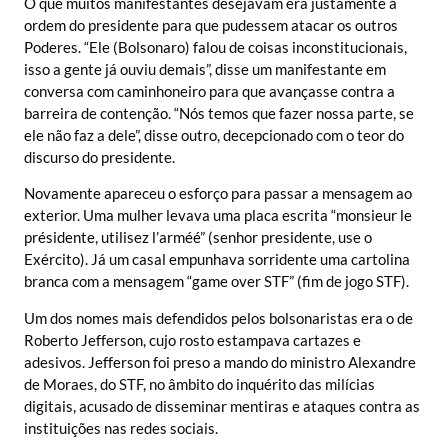
O que muitos manifestantes desejavam era justamente a
ordem do presidente para que pudessem atacar os outros
Poderes. “Ele (Bolsonaro) falou de coisas inconstitucionais,
isso a gente já ouviu demais”, disse um manifestante em
conversa com caminhoneiro para que avançasse contra a
barreira de contenção. “Nós temos que fazer nossa parte, se
ele não faz a dele”, disse outro, decepcionado com o teor do
discurso do presidente.
Novamente apareceu o esforço para passar a mensagem ao
exterior. Uma mulher levava uma placa escrita “monsieur le
présidente, utilisez l’arméé” (senhor presidente, use o
Exército). Já um casal empunhava sorridente uma cartolina
branca com a mensagem “game over STF” (fim de jogo STF).
Um dos nomes mais defendidos pelos bolsonaristas era o de
Roberto Jefferson, cujo rosto estampava cartazes e
adesivos. Jefferson foi preso a mando do ministro Alexandre
de Moraes, do STF, no âmbito do inquérito das milícias
digitais, acusado de disseminar mentiras e ataques contra as
instituições nas redes sociais.