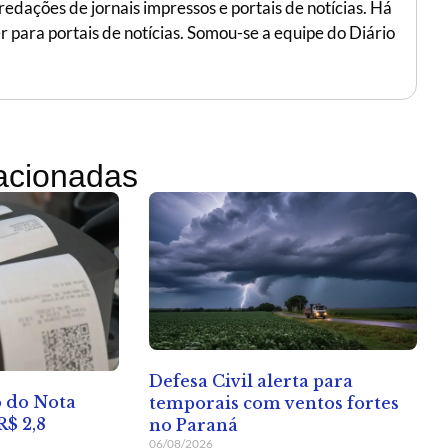
edações de jornais impressos e portais de notícias. Há
r para portais de notícias. Somou-se a equipe do Diário
lacionadas
Defesa Civil alerta para
o do Nota
temporais com ventos fortes
R$ 2,8
no Paraná
06/08/2026