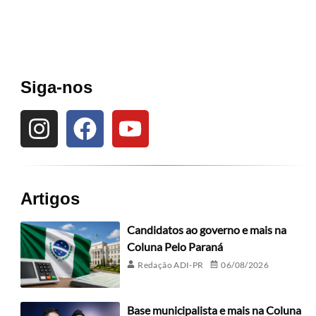
Siga-nos
Artigos
Candidatos ao governo e mais na
Coluna Pelo Paraná
Redação ADI-PR
06/08/2026
Base municipalista e mais na Coluna