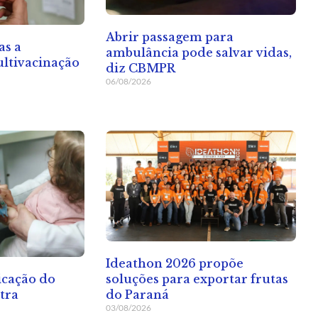
Abrir passagem para
as a
ambulância pode salvar vidas,
ltivacinação
diz CBMPR
06/08/2026
Ideathon 2026 propõe
soluções para exportar frutas
icação do
do Paraná
tra
03/08/2026