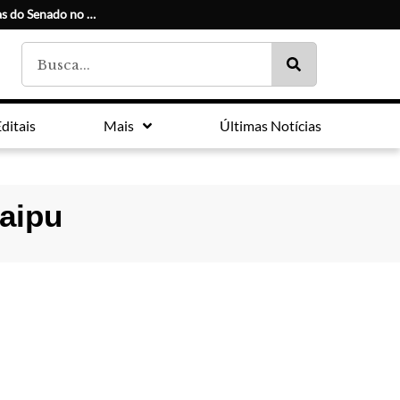
Conheça os candidatos e seus suplentes às duas vagas do Senado no Paraná
ditais
Mais
Últimas Notícias
taipu