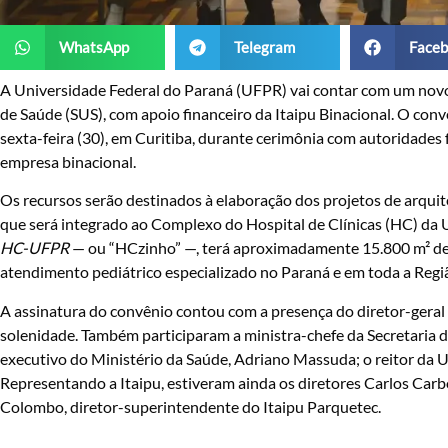
WhatsApp
Telegram
Faceb
A Universidade Federal do Paraná (UFPR) vai contar com um novo 
de Saúde (SUS), com apoio financeiro da Itaipu Binacional. O conv
sexta-feira (30), em Curitiba, durante cerimônia com autoridades 
empresa binacional.
Os recursos serão destinados à elaboração dos projetos de arquit
que será integrado ao Complexo do Hospital de Clínicas (HC) da
HC-UFPR
— ou “HCzinho” —, terá aproximadamente 15.800 m² de 
atendimento pediátrico especializado no Paraná e em toda a Região
A assinatura do convênio contou com a presença do diretor-geral b
solenidade. Também participaram a ministra-chefe da Secretaria de
executivo do Ministério da Saúde, Adriano Massuda; o reitor da U
Representando a Itaipu, estiveram ainda os diretores Carlos Carbo
Colombo, diretor-superintendente do Itaipu Parquetec.