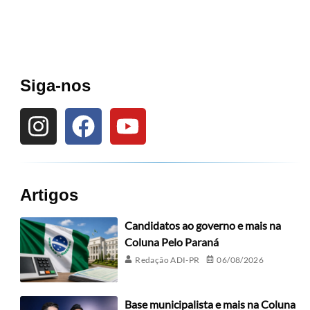
Siga-nos
Artigos
Candidatos ao governo e mais na
Coluna Pelo Paraná
Redação ADI-PR
06/08/2026
Base municipalista e mais na Coluna