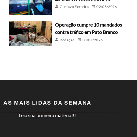
Gustavo Ferreira
02/08/2026
Operação cumpre 10 mandados
contra tráfico em Pato Branco
Redação
30/07/2026
AS MAIS LIDAS DA SEMANA
Leia sua primeira matéria!!!