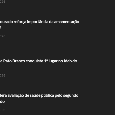
026
ourado reforça importância da amamentação
á
026
 Pato Branco conquista 1º lugar no Ideb do
026
dera avaliação de saúde pública pelo segundo
ido
026