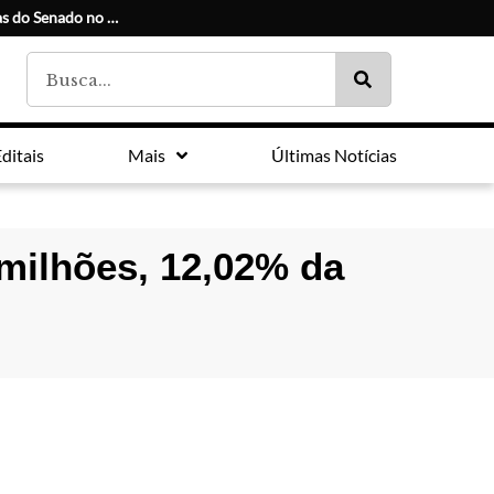
Conheça os candidatos e seus suplentes às duas vagas do Senado no Paraná
ditais
Mais
Últimas Notícias
 milhões, 12,02% da