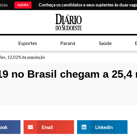
 2026
AGORA
Esportes
Paraná
Saúde
E
hões, 12,02% da população
19 no Brasil chegam a 25,4
ook
Email
LinkedIn