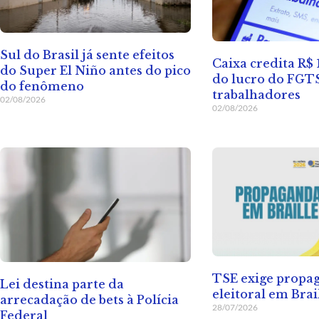
Sul do Brasil já sente efeitos
Caixa credita R$ 
do Super El Niño antes do pico
do lucro do FGT
do fenômeno
trabalhadores
02/08/2026
02/08/2026
TSE exige propa
Lei destina parte da
eleitoral em Brai
arrecadação de bets à Polícia
28/07/2026
Federal